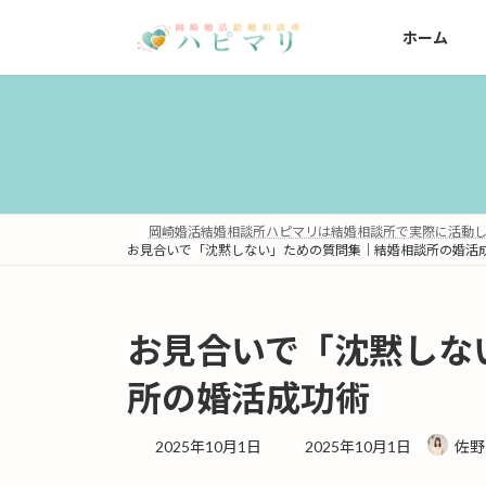
コ
ナ
ン
ビ
ホーム
テ
ゲ
ン
ー
ツ
シ
へ
ョ
ス
ン
キ
に
ッ
移
岡崎婚活結婚相談所ハピマリは結婚相談所で実際に活動し
プ
動
お見合いで「沈黙しない」ための質問集｜結婚相談所の婚活
お見合いで「沈黙しな
所の婚活成功術
最
2025年10月1日
2025年10月1日
佐野
終
更